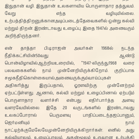
இதுதான் வழி. இதுதான் உலகளாவிய பொருளாதார தத்துவம்.
வேறு எந்த வழியுமில்லை.
உற்பத்தித்திறனுக்கானஅடிப்படைத்தேவைகளில் ஒன்று கல்வி
மற்றும் திறன். இரண்டாவது உழைப்பு. இதை 1947ல் அனைவரும்
அறிந்திருந்தனர்.
என் தாத்தா பி.டி.ராஜன் அவர்கள் 1968ல் நடந்த
நீதிக்கட்சியின்50வது ஆண்டு
பொன்விழாவில்ஆற்றியஉரையில், "1947-லிருந்து1968 வரை
பலவகைகளில் நாம் முன்னேறியிருக்கிறோம். குறிப்பாக
சமூகநீதிகொள்கையால்அனைவருக்கும்வாய்ப்புகள்
அதிகரித்து இருப்பதால், ஓரளவிற்கு முன்னேற்றம்
ஏற்பட்டுள்ளது. ஆனால், கல்வி மற்றும் உழைப்பினால் ஏற்படும்
பொருளாதார வளர்ச்சி என்பது எதிர்பார்த்த அளவு
வளரவேயில்லை. இதே 20 வருடங்களில் இரண்டாவது
உலகப்போரால் பெருமளவு பாதிப்படைந்தஜப்பானும்,
ஜெர்மனியும் நாம்
நாட்டிற்க்குமேலேயேமுன்னேறியிருக்கிறார்கள். எனில் அது
கல்வியாலும், உழைப்பாலும், அதன்மூலம் உருவான உற்பத்தி