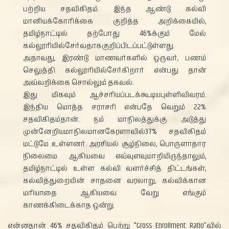
பற்றிய சதவிகிதம். இந்த ஆண்டு கல்வி
மானியக்கோரிக்கை குறித்த அறிக்கையில்,
தமிழ்நாட்டில் தற்போது 46%க்கும் மேல்
கல்லூரியில்சேர்வதாககுறிப்பிடப்பட்டுள்ளது.
அதாவது, இரண்டு மாணவர்களில் ஒருவர், பணம்
செலுத்தி கல்லூரியில்சேர்கிறார் என்பது தான்
அவ்வறிக்கை சொல்லும் தகவல்.
இது மிகவும் ஆச்சரியப்படக்கூடியபுள்ளிவிவரம்.
இந்திய மொத்த சராசரி என்பதே வெறும் 22%
சதவிகிதம்தான். நம் மாநிலத்துக்கு அடுத்து
முன்னேறியமாநிலமானகேரளாவில்37% சதவிகிதம்
மட்டுமே உள்ளனர். அரசியல் சூழ்நிலை, பொருளாதார
நிலைமை ஆகியவை எவ்வுளவுமாறியிருந்தாலும்,
தமிழ்நாட்டில் உள்ள கல்வி வளர்ச்சித் திட்டங்கள்,
கல்வித்துறையின் சாதனை வரலாறு, கல்விக்கான
மரியாதை ஆகியவை வேறு எங்கும்
காணக்கிடைக்காத ஒன்று.
என்னதான் 46% சதவிகிதம் பெற்று "Gross Enrollment Ratio”வில்