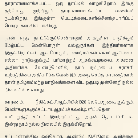
தாராளமயமாக்கப்பட்ட ஒரு நாட்டில் வாழ்கிறோம். இங்கு
தற்போது முற்றிலும் தாராளமயமாக்கப்பட்ட வணிகம்
நடக்கிறது. இங்குள்ள பெட்டிக்கடைகளில்சீனத்தயாரிப்புப்
பொருட்கள் கிடைக்கிறது.
நான் எந்த நாட்டுக்குச்சென்றாலும் அங்குள்ள பாதிக்கும்
மேற்பட்ட மென்பொருள் வல்லுநர்கள் இந்தியர்களாக
இருக்கிறார்கள். ஆக பொருள், பணம், மக்கள் வளம் ஆகியவை
எல்லா நாடுகளுக்கும் பரிமாற்றம் ஆகக்கூடியவை. அதனை
அதிகரிக்க வேண்டுமெனில், நாம் நம்முடைய சராசரி
உற்பத்தியை அதிகரிக்க வேண்டும். அதை செய்த காரணத்தால்
தான் தமிழகம் மற்ற மாநிலங்களை விட ஒருபடி முன்னேறி நல்ல
நிலையில் உள்ளது.
காரணம், நீதிக்கட்சிஆட்சியில்1920-லேயேஆண்களுக்கும்,
பெண்களுக்கும்கட்டாயஆரம்பக்கல்விஅளிப்பதென
வலியுறுத்தி சட்டம் இயற்றப்பட்டது. அதன் தொடர்ச்சியாக
இன்று நாம் நல்ல நிலையில் இருக்கிறோம்.
சட்டமன்றத்தில் ஒவ்வொரு ஆண்டும் நிதிநிலை அறிக்கை