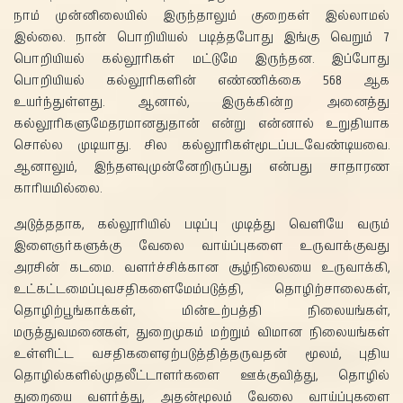
நாம் முன்னிலையில் இருந்தாலும் குறைகள் இல்லாமல்
இல்லை. நான் பொறியியல் படித்தபோது இங்கு வெறும் 7
பொறியியல் கல்லூரிகள் மட்டுமே இருந்தன. இப்போது
பொறியியல் கல்லூரிகளின் எண்ணிக்கை 568 ஆக
உயர்ந்துள்ளது. ஆனால், இருக்கின்ற அனைத்து
கல்லூரிகளுமேதரமானதுதான் என்று என்னால் உறுதியாக
சொல்ல முடியாது. சில கல்லூரிகள்மூடப்படவேண்டியவை.
ஆனாலும், இந்தளவுமுன்னேறிருப்பது என்பது சாதாரண
காரியமில்லை.
அடுத்ததாக, கல்லூரியில் படிப்பு முடித்து வெளியே வரும்
இளைஞர்களுக்கு வேலை வாய்ப்புகளை உருவாக்குவது
அரசின் கடமை. வளர்ச்சிக்கான சூழ்நிலையை உருவாக்கி,
உட்கட்டமைப்புவசதிகளைமேம்படுத்தி, தொழிற்சாலைகள்,
தொழிற்பூங்காக்கள், மின்உற்பத்தி நிலையங்கள்,
மருத்துவமனைகள், துறைமுகம் மற்றும் விமான நிலையங்கள்
உள்ளிட்ட வசதிகளைஏற்படுத்தித்தருவதன் மூலம், புதிய
தொழில்களில்முதலீட்டாளர்களை ஊக்குவித்து, தொழில்
துறையை வளர்த்து, அதன்மூலம் வேலை வாய்ப்புகளை