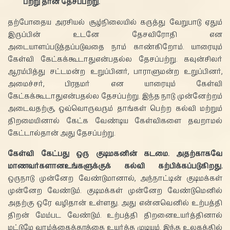
பற்று தான் தேசப்பற்று.
தற்போதைய அரசியல் சூழ்நிலையில் கருத்து வேறுபாடு ஏதும்
இருப்பின் உடனே தேசவிரோதி என
அடையாளப்படுத்தப்படுவதை நாம் காண்கிறோம். யாரையும்
கேள்வி கேட்கக்கூடாதுஎன்பதல்ல தேசப்பற்று. கவுன்சிலர்
ஆரம்பித்து சட்டமன்ற உறுப்பினர், பாராளுமன்ற உறுப்பினர்,
அமைச்சர், பிரதமர் என யாரையும் கேள்வி
கேட்கக்கூடாதுஎன்பதல்ல தேசப்பற்று. இந்த நாடு முன்னேற்றம்
அடைவதற்கு, ஒவ்வொருவரும் தாங்கள் பெற்ற கல்வி மற்றும்
திறமையினால் கேட்க வேண்டிய கேள்விகளை தவறாமல்
கேட்டால்தான் அது தேசப்பற்று.
கேள்வி கேட்பது ஒரு குடிமகனின் கடமை. அதற்காகவே
மாணவர்களானஉங்களுக்குக் கல்வி கற்பிக்கப்படுகிறது.
ஒருநாடு முன்னேற வேண்டுமானால், அந்நாட்டின் குடிமக்கள்
முன்னேற வேண்டும். குடிமக்கள் முன்னேற வேண்டுமெனில்
அதற்கு ஒரே வழிதான் உள்ளது. அது என்னவெனில் உற்பத்தி
திறன் மேம்பட வேண்டும். உற்பத்தி திறனைஉயர்த்தினால்
மட்டுமே வாழ்க்கைத்தரத்தை உயர்த்த முடியும். இந்த உலகத்தில்